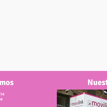
amos
Nuest
 14
la