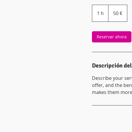
50
euros
1 h
1
50 €
Reservar ahora
Descripción del
Describe your serv
offer, and the ben
makes them more l