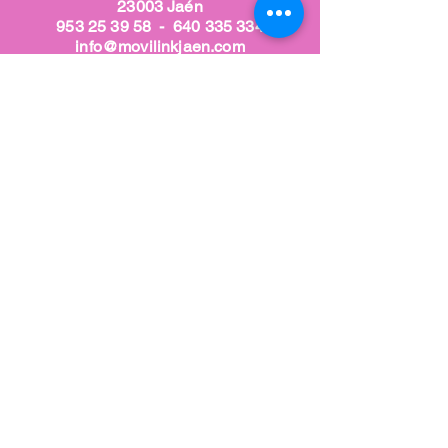
23003 Jaén
953 25 39 58
-
640 335 334
info@movilinkjaen.com
Nuestra tienda